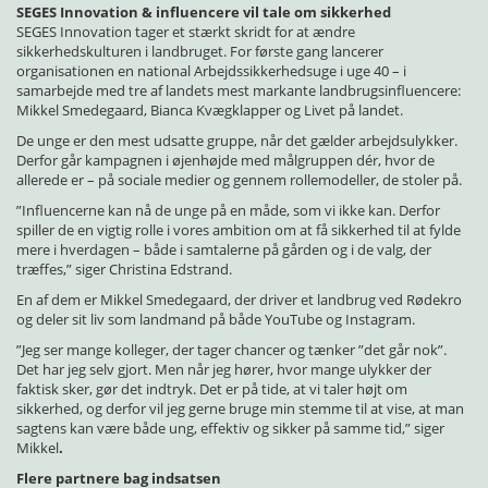
SEGES Innovation & influencere vil tale om sikkerhed
SEGES Innovation tager et stærkt skridt for at ændre
sikkerhedskulturen i landbruget. For første gang lancerer
organisationen en national Arbejdssikkerhedsuge i uge 40 – i
samarbejde med tre af landets mest markante landbrugsinfluencere:
Mikkel Smedegaard, Bianca Kvægklapper og Livet på landet.
De unge er den mest udsatte gruppe, når det gælder arbejdsulykker.
Derfor går kampagnen i øjenhøjde med målgruppen dér, hvor de
allerede er – på sociale medier og gennem rollemodeller, de stoler på.
”Influencerne kan nå de unge på en måde, som vi ikke kan. Derfor
spiller de en vigtig rolle i vores ambition om at få sikkerhed til at fylde
mere i hverdagen – både i samtalerne på gården og i de valg, der
træffes,” siger Christina Edstrand.
En af dem er Mikkel Smedegaard, der driver et landbrug ved Rødekro
og deler sit liv som landmand på både YouTube og Instagram.
”Jeg ser mange kolleger, der tager chancer og tænker ”det går nok”.
Det har jeg selv gjort. Men når jeg hører, hvor mange ulykker der
faktisk sker, gør det indtryk. Det er på tide, at vi taler højt om
sikkerhed, og derfor vil jeg gerne bruge min stemme til at vise, at man
sagtens kan være både ung, effektiv og sikker på samme tid,” siger
Mikkel
.
Flere partnere bag indsatsen