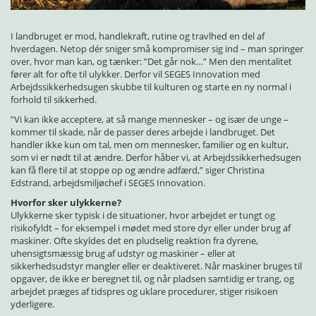
I landbruget er mod, handlekraft, rutine og travlhed en del af
hverdagen. Netop dér sniger små kompromiser sig ind – man springer
over, hvor man kan, og tænker: ”Det går nok…” Men den mentalitet
fører alt for ofte til ulykker. Derfor vil SEGES Innovation med
Arbejdssikkerhedsugen skubbe til kulturen og starte en ny normal i
forhold til sikkerhed.
”Vi kan ikke acceptere, at så mange mennesker – og især de unge –
kommer til skade, når de passer deres arbejde i landbruget. Det
handler ikke kun om tal, men om mennesker, familier og en kultur,
som vi er nødt til at ændre. Derfor håber vi, at Arbejdssikkerhedsugen
kan få flere til at stoppe op og ændre adfærd,” siger Christina
Edstrand, arbejdsmiljøchef i SEGES Innovation.
Hvorfor sker ulykkerne?
Ulykkerne sker typisk i de situationer, hvor arbejdet er tungt og
risikofyldt – for eksempel i mødet med store dyr eller under brug af
maskiner. Ofte skyldes det en pludselig reaktion fra dyrene,
uhensigtsmæssig brug af udstyr og maskiner – eller at
sikkerhedsudstyr mangler eller er deaktiveret. Når maskiner bruges til
opgaver, de ikke er beregnet til, og når pladsen samtidig er trang, og
arbejdet præges af tidspres og uklare procedurer, stiger risikoen
yderligere.