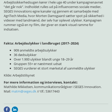
Arbejdssikkerhedsugen kører i hele uge 40 under kampagnenavnet
”det går nok”. Indholdet rulles ud på influencernes sociale medier,
SEGES Innovations egne kanaler og gennem et samarbejde med
AgriTech Media, hvor Morten Damsgaard sætter spot på sikkerhed i
videoer med landmænd, der selv har oplevet ulykker. Kampagnen
rummer også en ny film, der giver en stærk visuel ramme for
indsatsen.
Fakta: Arbejdsulykker i landbruget (2017–2024)
909 anmeldte arbejdsulykker
36 dødsulykker
Over 1.900 ulykker blandt unge 18–29 år
Gruppen 55+ er næstmest udsat
SEGES vurderer et stort mørketal af uanmeldte ulykker
Kilde: Arbejdstilsynet
For mere information og interviews, kontakt:
Mathilde Mikkelsen, kommunikationsrådgiver i SEGES Innovation.
Mail:
matm@seges.dk
// tlf.: 53617443