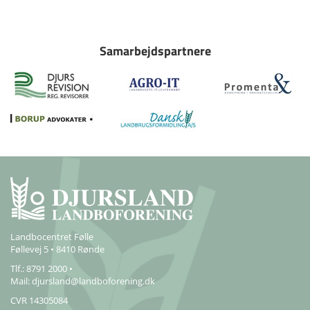
Samarbejdspartnere
Landbocentret Følle
Føllevej 5 • 8410 Rønde
Tlf.: 8791 2000 •
Mail:
djursland@landboforening.dk
CVR 14305084