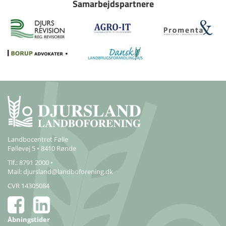
Samarbejdspartnere
Landbocentret Følle
Føllevej 5 • 8410 Rønde
Tlf.: 8791 2000 •
Mail:
djursland@landboforening.dk
CVR 14305084
Åbningstider