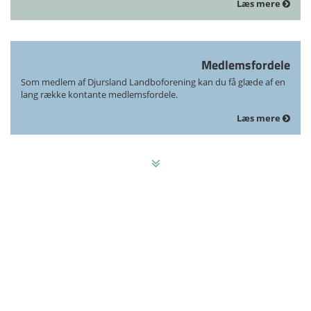
Læs mere
Medlemsfordele
Som medlem af Djursland Landboforening kan du få glæde af en
lang række kontante medlemsfordele.
Læs mere