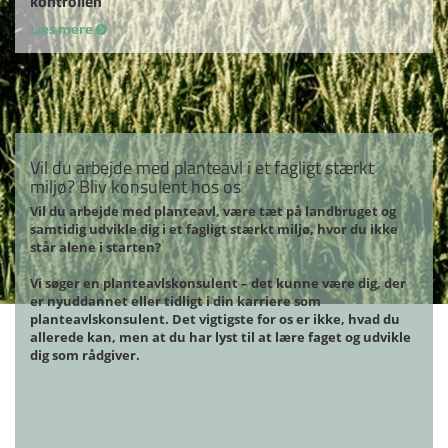
kontrollen
Læs mere
Vil du arbejde med planteavl i et fagligt stærkt
miljø? Bliv konsulent hos os
Vil du arbejde med planteavl, være tæt på landbruget og
samtidig udvikle dig i et fagligt stærkt miljø, hvor du ikke
står alene i starten?
Vi søger en planteavlskonsulent – det kunne være dig, der
er nyuddannet eller tidligt i din karriere som
planteavlskonsulent. Det vigtigste for os er ikke, hvad du
allerede kan, men at du har lyst til at lære faget og udvikle
dig som rådgiver.