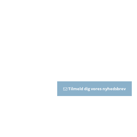
Tilmeld dig vores nyhedsbrev
Avlerbreve oversigt
07. august. 2026
Generel nr. 20: Dokumentation for præcisionsjordbrug til 2027