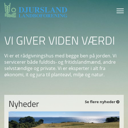
VI GIVER VIDEN VÆRDI
Vi er et rådgivningshus med begge ben på jorden. Vi
servicerer både fuldtids- og fritidslandmænd, andre
selvstændige og private. Vi er eksperter i alt fra
økonomi, it og jura til planteavl, miljø og natur.
Nyheder
Se flere nyheder