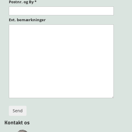
Postnr. og By
*
Evt. bemærkninger
Kontakt os