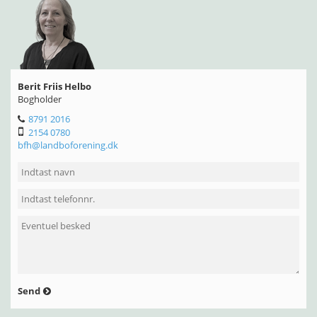
Berit Friis Helbo
Bogholder
8791 2016
2154 0780
bfh@landboforening.dk
Send