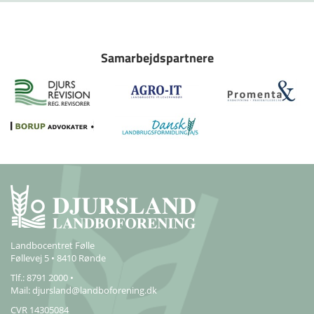
Samarbejdspartnere
Landbocentret Følle
Føllevej 5 • 8410 Rønde
Tlf.: 8791 2000 •
Mail:
djursland@landboforening.dk
CVR 14305084