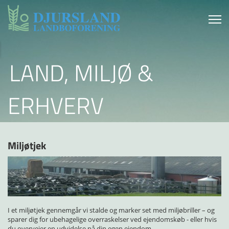
LAND, MILJØ &
ERHVERV
Miljøtjek
I et miljøtjek gennemgår vi stalde og marker set med miljøbriller – og
sparer dig for ubehagelige overraskelser ved ejendomskøb - eller hvis
du overvejer en udvidelse på din egen ejendom.