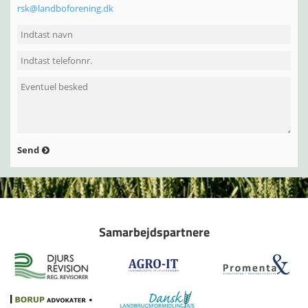
rsk@landboforening.dk
Send
Samarbejdspartnere