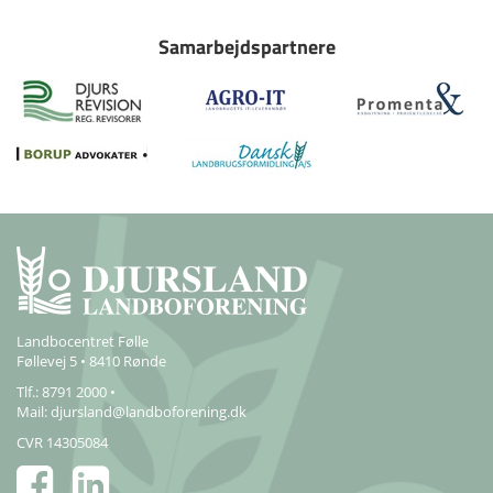
Samarbejdspartnere
Landbocentret Følle
Føllevej 5 • 8410 Rønde
Tlf.: 8791 2000 •
Mail:
djursland@landboforening.dk
CVR 14305084