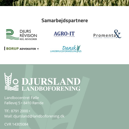
Samarbejdspartnere
Landbocentret Følle
Føllevej 5 • 8410 Rønde
Tlf.: 8791 2000 •
Mail:
djursland@landboforening.dk
CVR 14305084