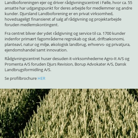
Landboforeningen ejer og driver rådgivningscentret i Følle, hvor ca. 55
ansatte har udgangspunkt for deres arbejde for medlemmer og andre
kunder. Djursland Landboforening er en privat virksomhed,
hovedsageligt finansieret af salg af rådgivning og projektarbejde
foruden medlemskontingent.
Fra centret bliver der ydet rådgivning og service til ca. 1700 kunder
indenfor primært fagområderne regnskab og skat, driftsøkonomi,
planteavl, natur og miljø, økologisk landbrug, erhvervs- og privatjura,
ejendomshandel samt innovation.
Rådgivningscentret huser desuden it-virksomhederne Agro-It A/S og
Promenta A/S foruden Djurs Revision, Borup Advokater A/S, Dansk
Landbrugsformidling A/S.
Se profilbrochure
HER